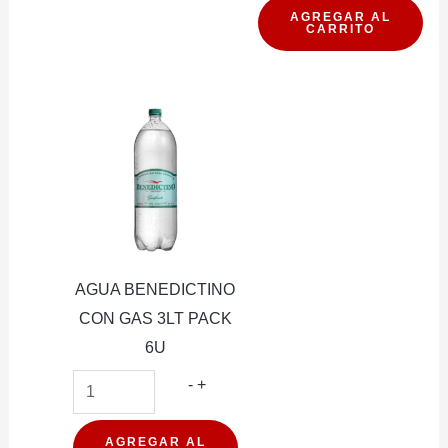
OYE
AGREGAR AL
CARRITO
MANGO
500
ML
cantidad
AGUA BENEDICTINO
CON GAS 3LT PACK
6U
AGUA
-
+
BENEDICTINO
CON
AGREGAR AL