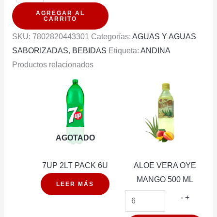
BENEDICTINO
AGREGAR AL
SIN
CARRITO
GAS
SKU:
7802820443301
Categorías:
AGUAS Y AGUAS
3LT
SABORIZADAS
,
BEBIDAS
Etiqueta:
ANDINA
PACK
Productos relacionados
6U
cantidad
AGOTADO
7UP 2LT PACK 6U
ALOE VERA OYE
MANGO 500 ML
LEER MÁS
ALOE
-
+
VERA