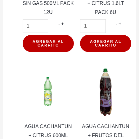
SIN GAS 500ML PACK
+ CITRUS 1.6LT
12U
PACK 6U
AGUA
AGUA
-
+
-
+
BENEDICTINO
CACHA
SIN
+
AGREGAR AL
AGREGAR AL
CARRITO
CARRITO
GAS
CITRUS
500ML
1.6LT
PACK
PACK
12U
6U
cantidad
cantidad
AGUA CACHANTUN
AGUA CACHANTUN
+ CITRUS 600ML
+ FRUTOS DEL