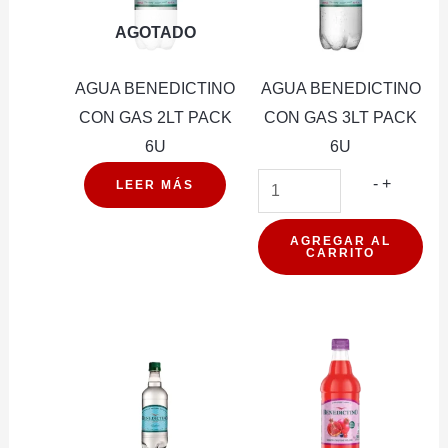
AGOTADO
AGUA BENEDICTINO
AGUA BENEDICTINO
CON GAS 2LT PACK
CON GAS 3LT PACK
6U
6U
AGUA
-
+
LEER MÁS
BENEDI
CON
AGREGAR AL
CARRITO
GAS
3LT
PACK
6U
cantidad