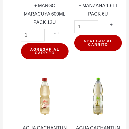
+ MANGO
+ MANZANA 1.6LT
MARACUYA 600ML
PACK 6U
PACK 12U
AGUA
-
+
AGUA
CACHA
-
+
CACHANTUN
+
AGREGAR AL
CARRITO
+
MANZA
AGREGAR AL
CARRITO
MANGO
1.6LT
MARACUYA
PACK
600ML
6U
PACK
cantidad
12U
cantidad
AGUA CACHANTUN
AGUA CACHANTUN