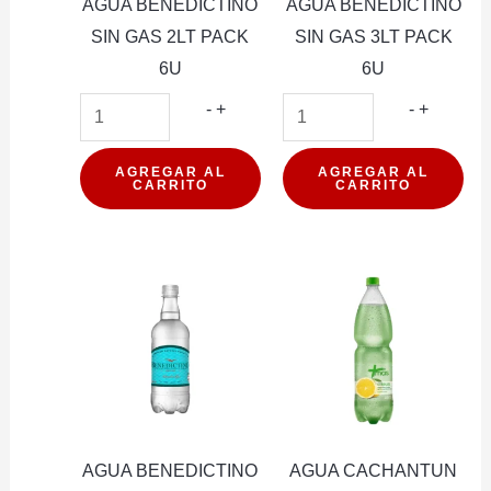
AGUA BENEDICTINO
AGUA BENEDICTINO
SIN GAS 2LT PACK
SIN GAS 3LT PACK
6U
6U
AGUA
AGUA
-
+
-
+
BENEDICTINO
BENEDI
SIN
SIN
AGREGAR AL
AGREGAR AL
CARRITO
CARRITO
GAS
GAS
2LT
3LT
PACK
PACK
6U
6U
cantidad
cantidad
AGUA BENEDICTINO
AGUA CACHANTUN