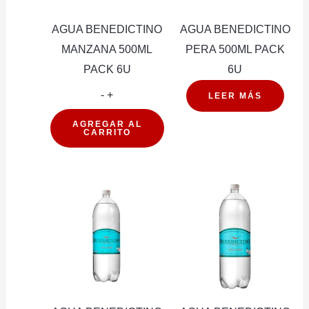
AGUA BENEDICTINO
AGUA BENEDICTINO
MANZANA 500ML
PERA 500ML PACK
PACK 6U
6U
AGUA
-
+
LEER MÁS
BENEDICTINO
AGREGAR AL
CARRITO
MANZANA
500ML
PACK
6U
cantidad