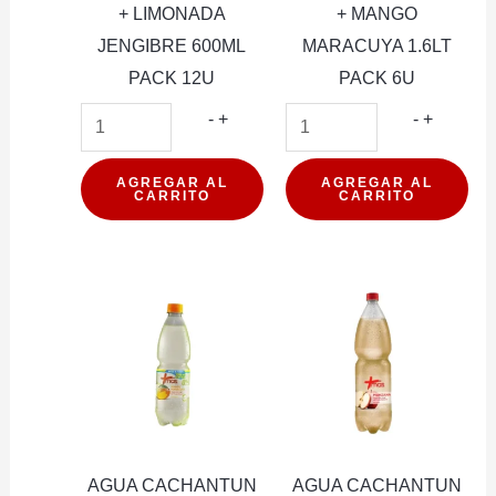
+ LIMONADA
+ MANGO
JENGIBRE 600ML
MARACUYA 1.6LT
PACK 12U
PACK 6U
AGUA
AGUA
-
+
-
+
CACHANTUN
CACHA
+
+
AGREGAR AL
AGREGAR AL
CARRITO
CARRITO
LIMONADA
MANGO
JENGIBRE
MARAC
600ML
1.6LT
PACK
PACK
12U
6U
cantidad
cantidad
AGUA CACHANTUN
AGUA CACHANTUN