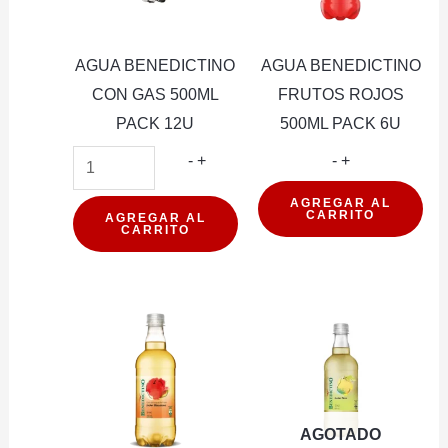
AGUA BENEDICTINO
AGUA BENEDICTINO
CON GAS 500ML
FRUTOS ROJOS
PACK 12U
500ML PACK 6U
AGUA
AGUA
-
+
-
+
BENEDICTINO
BENEDICTIN
AGREGAR AL
CARRITO
CON
FRUTOS
AGREGAR AL
CARRITO
GAS
ROJOS
500ML
500ML
PACK
PACK
12U
6U
cantidad
cantidad
AGOTADO