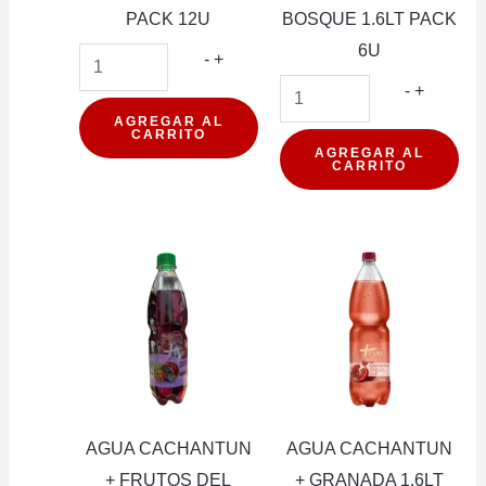
PACK 12U
BOSQUE 1.6LT PACK
6U
AGUA
-
+
CACHANTUN
AGUA
-
+
+
CACHA
AGREGAR AL
CARRITO
CITRUS
+
AGREGAR AL
CARRITO
600ML
FRUTO
PACK
DEL
12U
BOSQU
cantidad
1.6LT
PACK
6U
cantidad
AGUA CACHANTUN
AGUA CACHANTUN
+ FRUTOS DEL
+ GRANADA 1.6LT