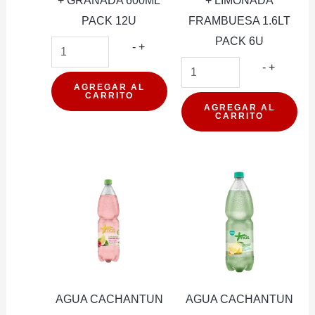
+ GRANADA 600ML
+ LIMONADA
PACK 12U
FRAMBUESA 1.6LT
PACK 6U
AGUA
-
+
CACHANTUN
AGUA
-
+
+
CACHA
AGREGAR AL
CARRITO
GRANADA
+
AGREGAR AL
CARRITO
600ML
LIMONA
PACK
FRAMB
12U
1.6LT
cantidad
PACK
6U
cantidad
AGUA CACHANTUN
AGUA CACHANTUN