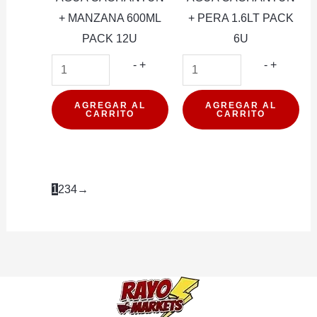
+ MANZANA 600ML
+ PERA 1.6LT PACK
PACK 12U
6U
AGUA
AGUA
-
+
-
+
CACHANTUN
CACHA
+
+
AGREGAR AL
AGREGAR AL
CARRITO
CARRITO
MANZANA
PERA
600ML
1.6LT
PACK
PACK
12U
6U
1
2
3
4
→
cantidad
cantidad