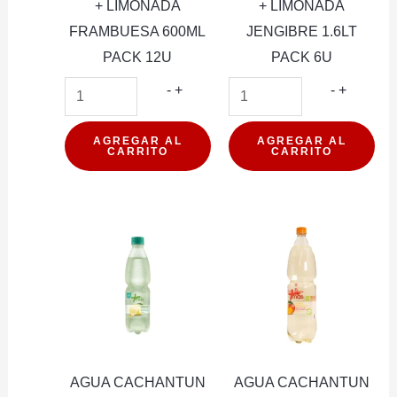
+ LIMONADA
+ LIMONADA
FRAMBUESA 600ML
JENGIBRE 1.6LT
PACK 12U
PACK 6U
AGUA
AGUA
-
+
-
+
CACHANTUN
CACHA
+
+
AGREGAR AL
AGREGAR AL
CARRITO
CARRITO
LIMONADA
LIMONA
FRAMBUESA
JENGIB
600ML
1.6LT
PACK
PACK
12U
6U
cantidad
cantidad
AGUA CACHANTUN
AGUA CACHANTUN