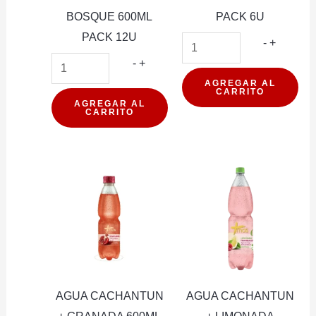
BOSQUE 600ML
PACK 6U
PACK 12U
AGUA
-
+
AGUA
CACHA
-
+
CACHANTUN
+
AGREGAR AL
CARRITO
+
GRANA
AGREGAR AL
CARRITO
FRUTOS
1.6LT
DEL
PACK
BOSQUE
6U
600ML
cantidad
PACK
12U
cantidad
AGUA CACHANTUN
AGUA CACHANTUN