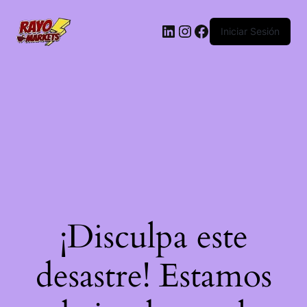
LinkedIn
Instagram
Facebook
Iniciar Sesión
¡Disculpa este
desastre! Estamos