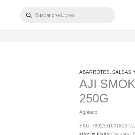
Búsqueda
de
productos
ABARROTES
,
SALSAS 
AJI SMO
250G
Agotado
SKU:
7802351001810
Ca
MAYONESAS
Etiqueta:
I