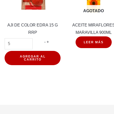
AGOTADO
AJI DE COLOR EDRA 15 G
ACEITE MIRAFLORE
RRP
MARAVILLA 900ML
AJI
-
+
LEER MÁS
DE
COLOR
AGREGAR AL
CARRITO
EDRA
15
G
RRP
cantidad