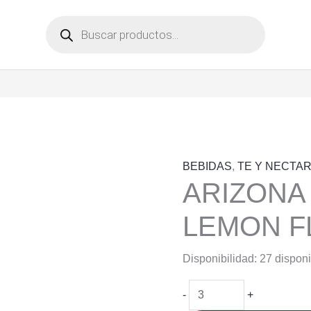
Búsqueda
de
productos
BEBIDAS
,
TE Y NECTA
ARIZONA 
LEMON F
Disponibilidad:
27 dispon
ARIZONA
-
+
ICE