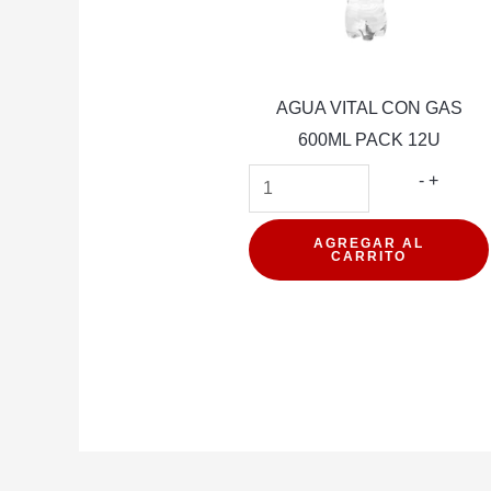
AGUA VITAL CON GAS
600ML PACK 12U
AGUA
-
+
VITAL
CON
AGREGAR AL
CARRITO
GAS
600ML
PACK
12U
cantida