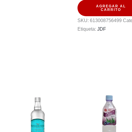
AGREGAR AL
TEA
CARRITO
LEMON
SKU:
613008756499
Cat
FLAVOR
Etiqueta:
JDF
680ML
cantidad