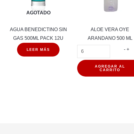
AGOTADO
AGUA BENEDICTINO SIN
ALOE VERA OYE
GAS 500ML PACK 12U
ARANDANO 500 ML
AL
-
+
LEER MÁS
VE
OY
AGREGAR AL
CARRITO
AR
50
ML
can
d