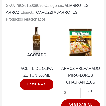
SKU:
7802615008036
Categorías:
ABARROTES
,
ARROZ
Etiqueta:
CAROZZI ABARROTES
Productos relacionados
AGOTADO
ACEITE DE OLIVA
ARROZ PREPARADO
ZEITUN 500ML
MIRAFLORES
CHAUFAN 210G
LEER MÁS
ARROZ
-
+
PREPA
MIRAFL
AGREGAR AL