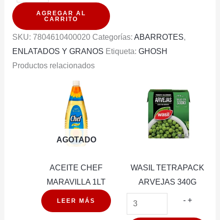
GHOSH
AGREGAR AL
SOLIDO
CARRITO
EN
SKU:
7804610400020
Categorías:
ABARROTES
,
ACEITE
ENLATADOS Y GRANOS
Etiqueta:
GHOSH
170G
Productos relacionados
cantidad
AGOTADO
ACEITE CHEF
WASIL TETRAPACK
MARAVILLA 1LT
ARVEJAS 340G
WASIL
-
+
LEER MÁS
TETRAP