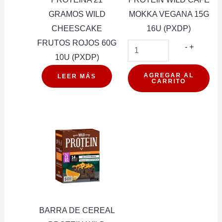
GRAMOS WILD
MOKKA VEGANA 15G
CHEESCAKE
16U (PXDP)
FRUTOS ROJOS 60G
BARRA
-
+
10U (PXDP)
DE
CEREAL
AGREGAR AL
LEER MÁS
CARRITO
PROTEI
WILD
CAFE
MOKKA
VEGAN
15G
16U
(PXDP)
cantidad
BARRA DE CEREAL