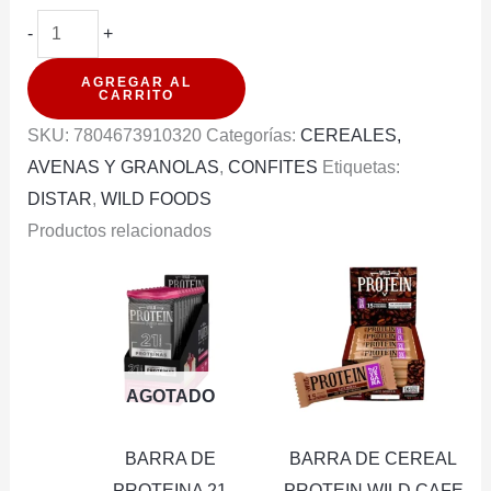
BARRA
-
+
DE
AGREGAR AL
CEREAL
CARRITO
PROTEIN
SKU:
7804673910320
Categorías:
CEREALES,
WILD
AVENAS Y GRANOLAS
,
CONFITES
Etiquetas:
CHOCOLATE
DISTAR
,
WILD FOODS
15G
Productos relacionados
16U
(PXDP)
cantidad
AGOTADO
BARRA DE
BARRA DE CEREAL
PROTEINA 21
PROTEIN WILD CAFE