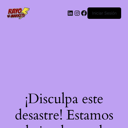
LinkedIn
Instagram
Facebook
Iniciar Sesión
¡Disculpa este
desastre! Estamos