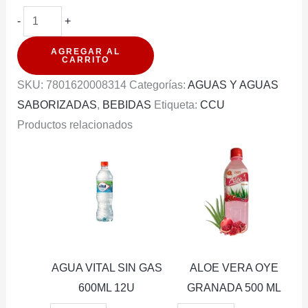
AGUA
-
+
CACHANTUN
AGREGAR AL
+
CARRITO
LIMONADA
SKU:
7801620008314
Categorías:
AGUAS Y AGUAS
JENGIBRE
SABORIZADAS
,
BEBIDAS
Etiqueta:
CCU
1.6LT
Productos relacionados
PACK
6U
cantidad
AGUA VITAL SIN GAS
ALOE VERA OYE
600ML 12U
GRANADA 500 ML