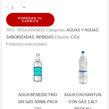
AGUA
-
+
CACHANTUN
AGREGAR AL
+
CARRITO
LIMONADA
SKU:
7801620009632
Categorías:
AGUAS Y AGUAS
JENGIBRE
SABORIZADAS
,
BEBIDAS
Etiqueta:
CCU
600ML
Productos relacionados
PACK
12U
cantidad
AGUA BENEDICTINO
AGUA CACHANTUN
SIN GAS 500ML PACK
CON GAS 1.6LT
12U
PACK 6U