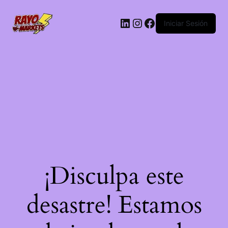
LinkedIn
Instagram
Facebook
Iniciar Sesión
¡Disculpa este
desastre! Estamos