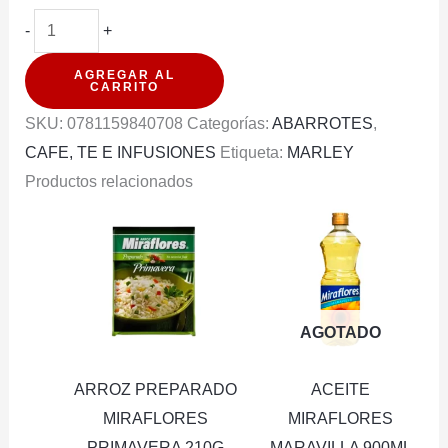
CAFE
-
+
MARLEY
AGREGAR AL
SOUL
CARRITO
REBEL
SKU:
0781159840708
Categorías:
ABARROTES
,
MOCACCINO
CAFE, TE E INFUSIONES
Etiqueta:
MARLEY
COFFEE
Productos relacionados
20G
(PXDP)
cantidad
AGOTADO
ARROZ PREPARADO
ACEITE
MIRAFLORES
MIRAFLORES
PRIMAVERA 210G
MARAVILLA 900ML