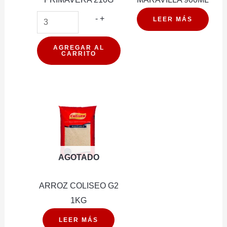
ARROZ
-
+
LEER MÁS
PREPARADO
MIRAFLORES
AGREGAR AL
CARRITO
PRIMAVERA
210G
cantidad
AGOTADO
ARROZ COLISEO G2
1KG
LEER MÁS