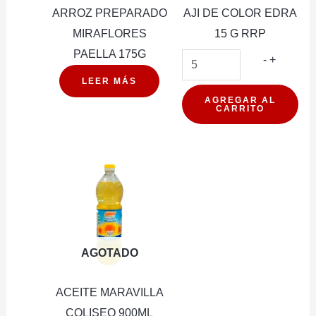
ARROZ PREPARADO
AJI DE COLOR EDRA
MIRAFLORES
15 G RRP
PAELLA 175G
AJI
-
+
DE
LEER MÁS
COLOR
AGREGAR AL
CARRITO
EDRA
15
G
RRP
cantidad
AGOTADO
ACEITE MARAVILLA
COLISEO 900ML