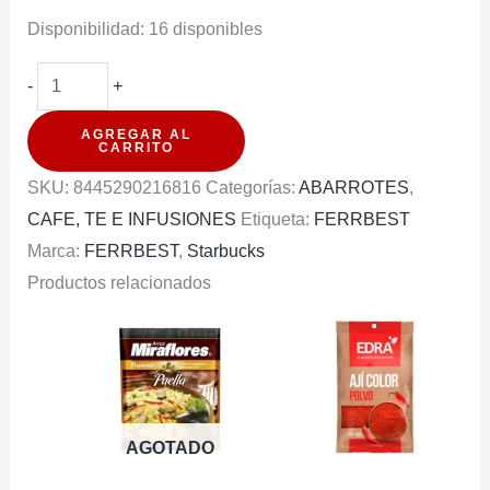
Disponibilidad:
16 disponibles
CAFE
-
+
STARBUCKS
AGREGAR AL
CARAMELLY
CARRITO
SMOOTH
SKU:
8445290216816
Categorías:
ABARROTES
,
LATTE
CAFE, TE E INFUSIONES
Etiqueta:
FERRBEST
PREMIUM
Marca:
FERRBEST
,
Starbucks
4
Productos relacionados
SOBRES
cantidad
AGOTADO