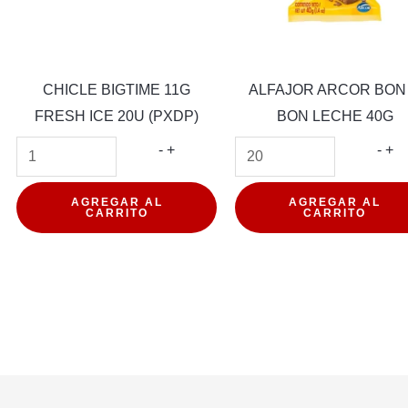
CHICLE BIGTIME 11G
ALFAJOR ARCOR BON
FRESH ICE 20U (PXDP)
BON LECHE 40G
CHICLE
AL
-
+
-
+
BIGTIME
AR
11G
BO
AGREGAR AL
AGREGAR AL
CARRITO
CARRITO
FRESH
O
ICE
BO
20U
LE
(PXDP)
40
cantidad
can