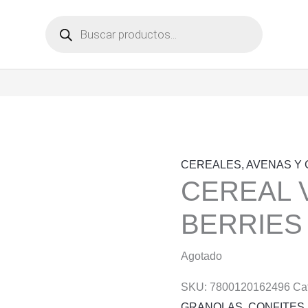
Búsqueda
de
productos
CEREALES, AVENAS Y
CEREAL V
BERRIES
Agotado
SKU:
7800120162496
Ca
GRANOLAS
,
CONFITES