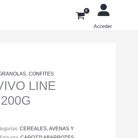
Acceder
 GRANOLAS
,
CONFITES
IVO LINE
 200G
tegorías:
CEREALES, AVENAS Y
Etiqueta:
CAROZZI ABARROTES