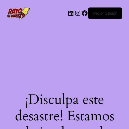
LinkedIn
Instagram
Facebook
Iniciar Sesión
¡Disculpa este
desastre! Estamos