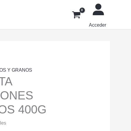
Acceder
OS Y GRANOS
TA
ÑONES
OS 400G
les