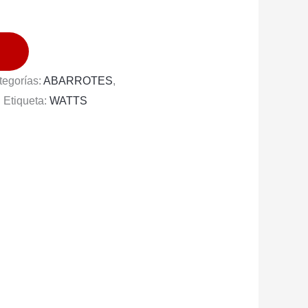
tegorías:
ABARROTES
,
S
Etiqueta:
WATTS