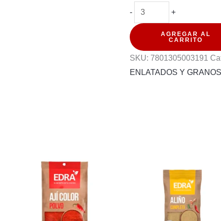
WASIL
-
+
LATA
AGREGAR AL
CHAMPIÑONES
CARRITO
LAMINADOS
SKU:
7801305003191
Ca
400G
ENLATADOS Y GRANO
cantidad