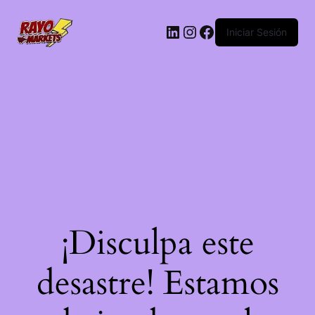
LinkedIn
Instagram
Facebook
Iniciar Sesión
¡Disculpa este
desastre! Estamos