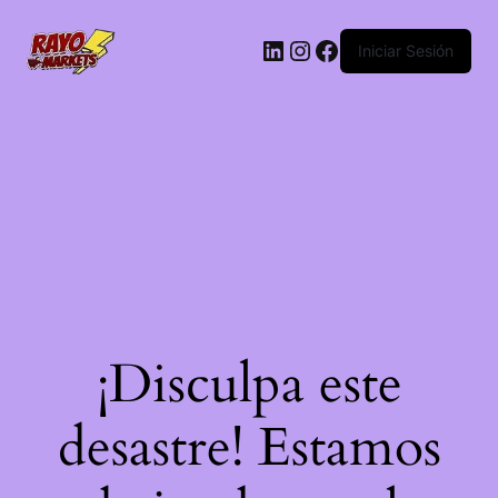
LinkedIn
Instagram
Facebook
Iniciar Sesión
¡Disculpa este
desastre! Estamos