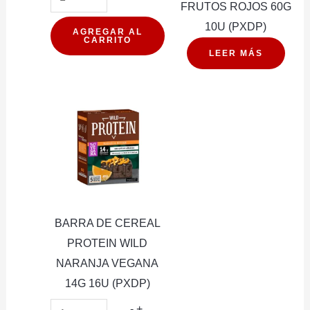
FRUTOS ROJOS 60G
BIGTIME
10U (PXDP)
11G
AGREGAR AL
CARRITO
CHICLE
LEER MÁS
AQUA
20U
(PXDP)
cantidad
BARRA DE CEREAL
PROTEIN WILD
NARANJA VEGANA
14G 16U (PXDP)
BARRA
-
+