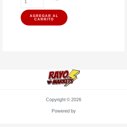
DE
CEREAL
AGREGAR AL
CARRITO
PROTEIN
WILD
NARANJA
VEGANA
14G
16U
(PXDP)
cantidad
Copyright © 2026
Powered by