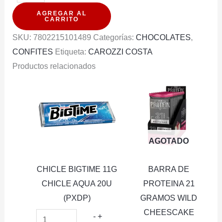
COSTA
AGREGAR AL
CACAO
CARRITO
72%
SKU:
7802215101489
Categorías:
CHOCOLATES
,
&
CONFITES
Etiqueta:
CAROZZI COSTA
NARANJA
Productos relacionados
80G
cantidad
AGOTADO
CHICLE BIGTIME 11G
BARRA DE
CHICLE AQUA 20U
PROTEINA 21
(PXDP)
GRAMOS WILD
CHEESCAKE
CHICLE
-
+