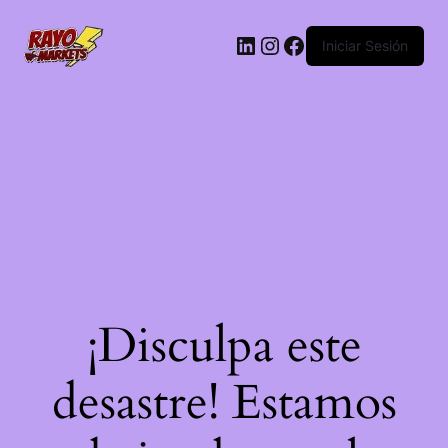
LinkedIn
Instagram
Facebook
Iniciar Sesión
¡Disculpa este
desastre! Estamos