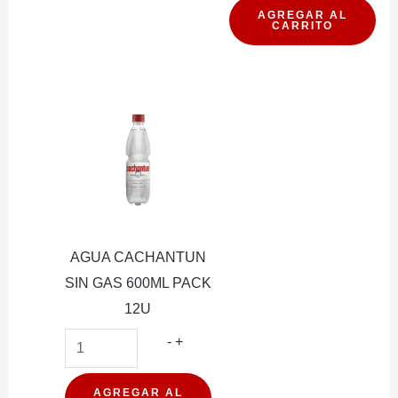
OYE
AGREGAR AL
CARRITO
COCO
500
ML
cantidad
AGUA CACHANTUN
SIN GAS 600ML PACK
12U
AGUA
-
+
CACHANTUN
SIN
AGREGAR AL