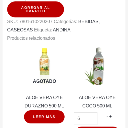
COLA
AGREGAR AL
LIGHT
CARRITO
LATA
SKU:
7801610220207
Categorías:
BEBIDAS
,
220ML
GASEOSAS
Etiqueta:
ANDINA
PACK
Productos relacionados
6U
cantidad
AGOTADO
ALOE VERA OYE
ALOE VERA OYE
DURAZNO 500 ML
COCO 500 ML
ALOE
-
+
LEER MÁS
VERA