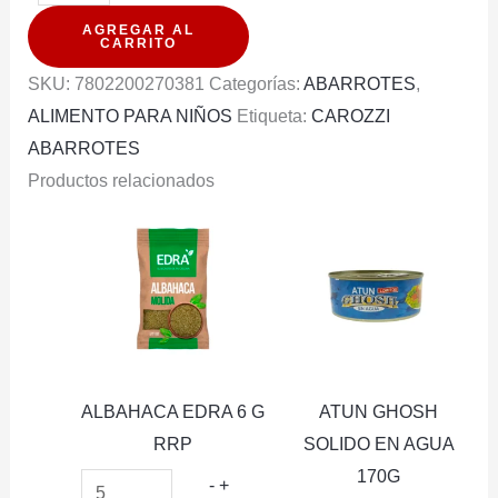
VIVO
AGREGAR AL
MIFRUT
CARRITO
PLATANO
SKU:
7802200270381
Categorías:
ABARROTES
,
90G
ALIMENTO PARA NIÑOS
Etiqueta:
CAROZZI
cantidad
ABARROTES
Productos relacionados
ALBAHACA EDRA 6 G
ATUN GHOSH
RRP
SOLIDO EN AGUA
170G
ALBAHACA
-
+