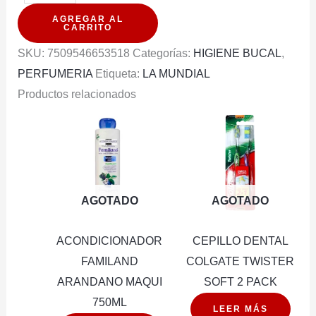
DENTAL
AGREGAR AL
COLGATE
CARRITO
TOTAL
SKU:
7509546653518
Categorías:
HIGIENE BUCAL
,
12
PERFUMERIA
Etiqueta:
LA MUNDIAL
ANTI
Productos relacionados
SARRO
150ML
cantidad
AGOTADO
AGOTADO
ACONDICIONADOR
CEPILLO DENTAL
FAMILAND
COLGATE TWISTER
ARANDANO MAQUI
SOFT 2 PACK
750ML
LEER MÁS