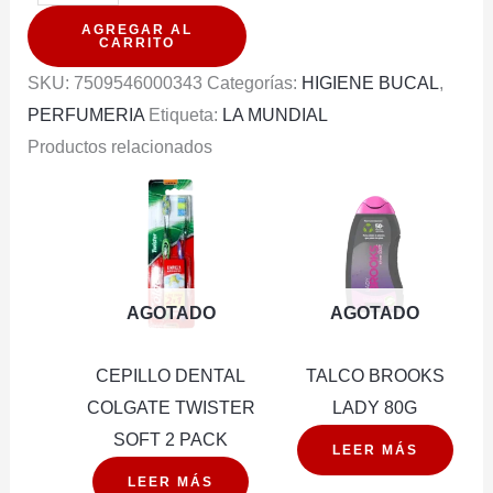
DENTAL
AGREGAR AL
COLGATE
CARRITO
TRIPLE
SKU:
7509546000343
Categorías:
HIGIENE BUCAL
,
ACCION
PERFUMERIA
Etiqueta:
LA MUNDIAL
100ML/134G
Productos relacionados
cantidad
AGOTADO
AGOTADO
CEPILLO DENTAL
TALCO BROOKS
COLGATE TWISTER
LADY 80G
SOFT 2 PACK
LEER MÁS
LEER MÁS