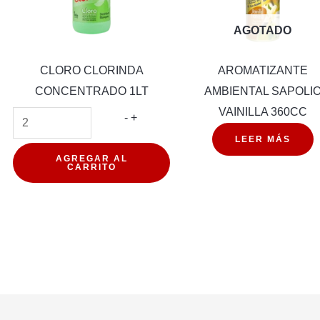
AGOTADO
CLORO CLORINDA
AROMATIZANTE
CONCENTRADO 1LT
AMBIENTAL SAPOLI
VAINILLA 360CC
CLORO
-
+
CLORINDA
LEER MÁS
CONCENTRADO
AGREGAR AL
CARRITO
1LT
cantidad