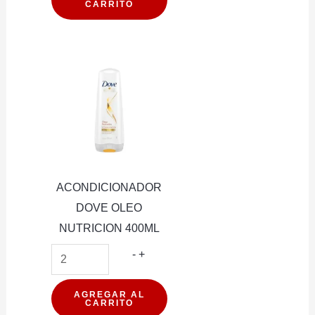
CARRITO
PREMIER
CLEAN
cantidad
ACONDICIONADOR
DOVE OLEO
NUTRICION 400ML
ACONDICIONADOR
-
+
DOVE
OLEO
AGREGAR AL
CARRITO
NUTRICION