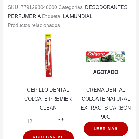
SKU:
7791293048000
Categorías:
DESODORANTES
,
PERFUMERIA
Etiqueta:
LA MUNDIAL
Productos relacionados
AGOTADO
CEPILLO DENTAL
CREMA DENTAL
COLGATE PREMIER
COLGATE NATURAL
CLEAN
EXTRACTS CARBON
90G
CEPILLO
-
+
DENTAL
LEER MÁS
COLGATE
AGREGAR AL