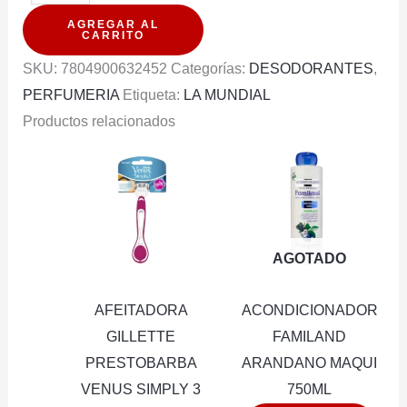
CREMA
AGREGAR AL
ETIQUET
CARRITO
WOMEN
SKU:
7804900632452
Categorías:
DESODORANTES
,
60G
PERFUMERIA
Etiqueta:
LA MUNDIAL
cantidad
Productos relacionados
AGOTADO
AFEITADORA
ACONDICIONADOR
GILLETTE
FAMILAND
PRESTOBARBA
ARANDANO MAQUI
VENUS SIMPLY 3
750ML