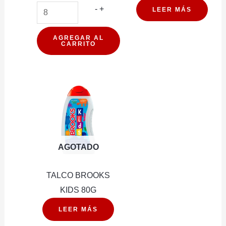
AFEITADORA
-
+
LEER MÁS
GILLETTE
PRESTOBARBA
AGREGAR AL
CARRITO
VENUS
SIMPLY
3
cantidad
AGOTADO
TALCO BROOKS
KIDS 80G
LEER MÁS