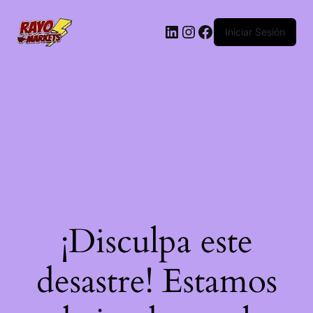
LinkedIn
Instagram
Facebook
Iniciar Sesión
¡Disculpa este
desastre! Estamos