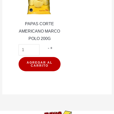
PAPAS CORTE
AMERICANO MARCO
POLO 200G
PAPAS
-
+
CORTE
AMERICANO
AGREGAR AL
CARRITO
MARCO
POLO
200G
cantidad