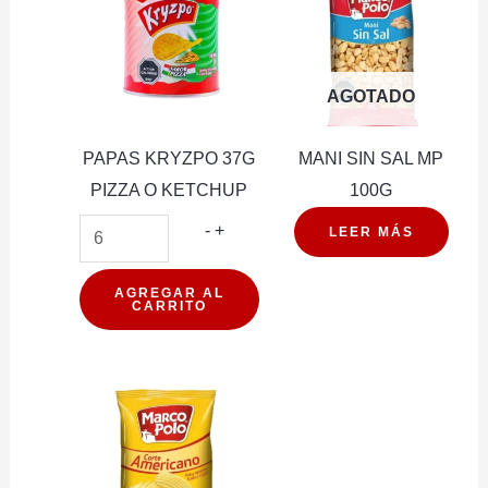
AGOTADO
PAPAS KRYZPO 37G
MANI SIN SAL MP
PIZZA O KETCHUP
100G
PAPAS
-
+
LEER MÁS
KRYZPO
37G
AGREGAR AL
CARRITO
PIZZA
O
KETCHUP
cantidad