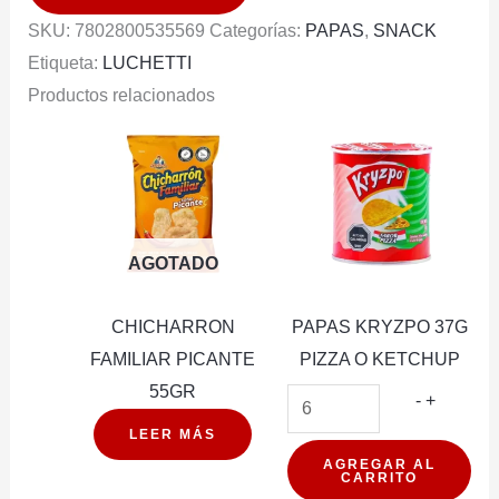
ORIGINAL
SKU:
7802800535569
Categorías:
PAPAS
,
SNACK
cantidad
Etiqueta:
LUCHETTI
Productos relacionados
AGOTADO
CHICHARRON
PAPAS KRYZPO 37G
FAMILIAR PICANTE
PIZZA O KETCHUP
55GR
PAPAS
-
+
KRYZP
LEER MÁS
37G
AGREGAR AL
CARRITO
PIZZA