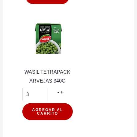
WASIL TETRAPACK
ARVEJAS 340G
WASIL
-
+
TETRAPACK
ARVEJAS
AGREGAR AL
CARRITO
340G
cantidad