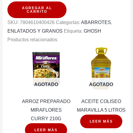
EN
AGREGAR AL
CUBITOS
CARRITO
GHOSH
SKU:
7804610400426
Categorías:
ABARROTES
,
425G
ENLATADOS Y GRANOS
Etiqueta:
GHOSH
cantidad
Productos relacionados
AGOTADO
AGOTADO
ARROZ PREPARADO
ACEITE COLISEO
MIRAFLORES
MARAVILLA 5 LITROS
CURRY 210G
LEER MÁS
LEER MÁS