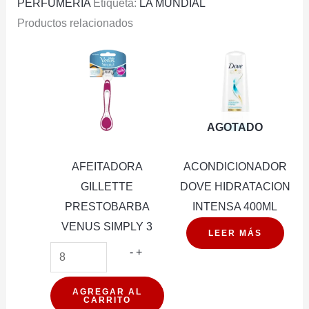
PERFUMERIA
Etiqueta:
LA MUNDIAL
Productos relacionados
AGOTADO
AFEITADORA
ACONDICIONADOR
GILLETTE
DOVE HIDRATACION
PRESTOBARBA
INTENSA 400ML
VENUS SIMPLY 3
LEER MÁS
AFEITADORA
-
+
GILLETTE
PRESTOBARBA
AGREGAR AL
CARRITO