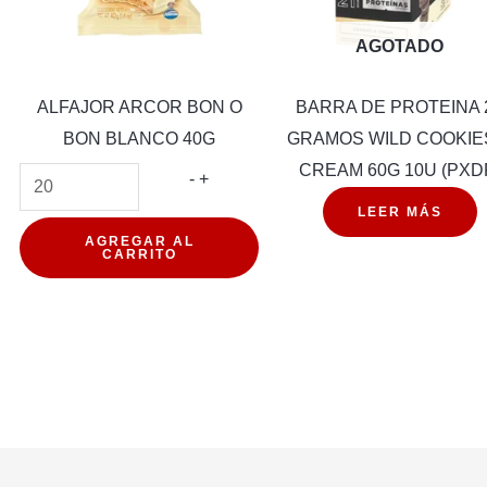
AGOTADO
ALFAJOR ARCOR BON O
BARRA DE PROTEINA 
BON BLANCO 40G
GRAMOS WILD COOKIE
CREAM 60G 10U (PXD
ALFAJOR
-
+
ARCOR
LEER MÁS
BON
AGREGAR AL
CARRITO
O
BON
BLANCO
40G
cantidad