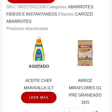
400
SKU:
7802575011336
Categorías:
ABARROTES
,
GR
FIDEOS E INSTANTANEOS
Etiqueta:
CAROZZI
cantidad
ABARROTES
Productos relacionados
AGOTADO
ACEITE CHEF
ARROZ
MARAVILLA 1LT
MIRAFLORES G1
PRE GRANEADO
LEER MÁS
1KG
ARROZ
-
+