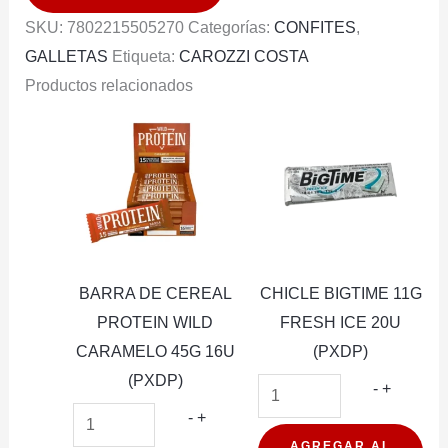
140G
SKU:
7802215505270
Categorías:
CONFITES
,
cantidad
GALLETAS
Etiqueta:
CAROZZI COSTA
Productos relacionados
BARRA DE CEREAL
CHICLE BIGTIME 11G
PROTEIN WILD
FRESH ICE 20U
CARAMELO 45G 16U
(PXDP)
(PXDP)
CHICLE
-
+
BARRA
BIGTIME
-
+
DE
11G
AGREGAR AL