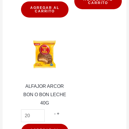
CARRITO
CEREAL
FRESH
AGREGAR AL
CARRITO
PROTEIN
ICE
WILD
20U
CARAMELO
(PXDP)
45G
cantidad
16U
(PXDP)
cantidad
ALFAJOR ARCOR
BON O BON LECHE
40G
ALFAJOR
-
+
ARCOR