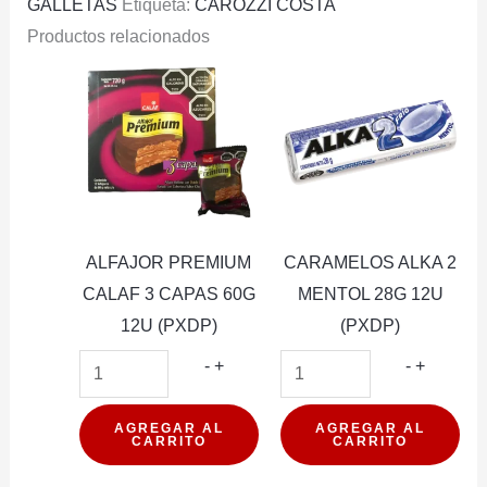
GALLETAS
Etiqueta:
CAROZZI COSTA
Productos relacionados
ALFAJOR PREMIUM
CARAMELOS ALKA 2
CALAF 3 CAPAS 60G
MENTOL 28G 12U
12U (PXDP)
(PXDP)
ALFAJOR
CARAM
-
+
-
+
PREMIUM
ALKA
CALAF
2
AGREGAR AL
AGREGAR AL
CARRITO
CARRITO
3
MENTO