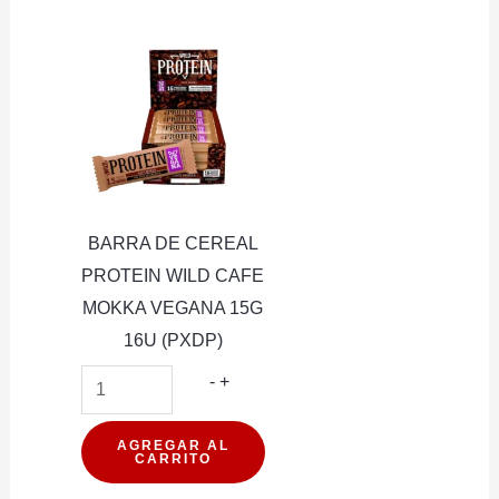
CAPAS
28G
60G
12U
12U
(PXDP)
(PXDP)
cantidad
cantidad
BARRA DE CEREAL
PROTEIN WILD CAFE
MOKKA VEGANA 15G
16U (PXDP)
BARRA
-
+
DE
CEREAL
AGREGAR AL
CARRITO
PROTEIN