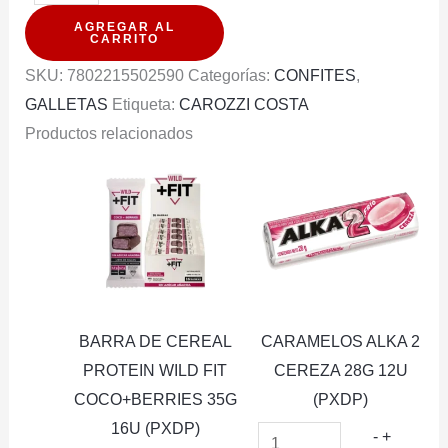
COSTA
AGREGAR AL
DIN
CARRITO
DON
SKU:
7802215502590
Categorías:
CONFITES
,
AMERICANA
GALLETAS
Etiqueta:
CAROZZI COSTA
102G
Productos relacionados
cantidad
BARRA DE CEREAL
CARAMELOS ALKA 2
PROTEIN WILD FIT
CEREZA 28G 12U
COCO+BERRIES 35G
(PXDP)
16U (PXDP)
CARAM
-
+