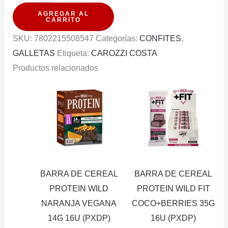
COSTA
AGREGAR AL
DONUTS
CARRITO
ORANGE
SKU:
7802215508547
Categorías:
CONFITES
,
BITTER
GALLETAS
Etiqueta:
CAROZZI COSTA
100G
Productos relacionados
cantidad
BARRA DE CEREAL
BARRA DE CEREAL
PROTEIN WILD
PROTEIN WILD FIT
NARANJA VEGANA
COCO+BERRIES 35G
14G 16U (PXDP)
16U (PXDP)