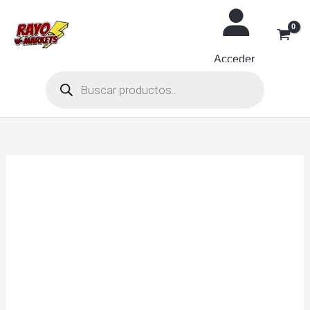
Ir
al
contenido
Acceder
Búsqueda
de
productos