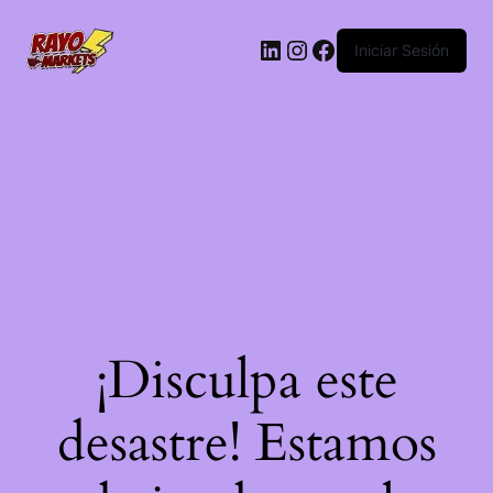
LinkedIn
Instagram
Facebook
Iniciar Sesión
¡Disculpa este
desastre! Estamos