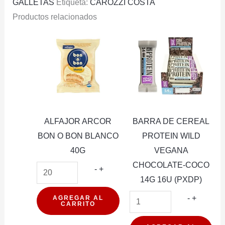
GALLETAS
Etiqueta:
CAROZZI COSTA
Productos relacionados
ALFAJOR ARCOR
BARRA DE CEREAL
BON O BON BLANCO
PROTEIN WILD
40G
VEGANA
CHOCOLATE-COCO
ALFAJOR
-
+
14G 16U (PXDP)
ARCOR
BON
BARRA
-
+
AGREGAR AL
CARRITO
O
DE