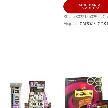
AGREGAR AL
SUNY
CARRITO
120G
SKU:
7802215502569
Ca
cantidad
Etiqueta:
CAROZZI COS