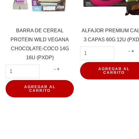
BARRA DE CEREAL
ALFAJOR PREMIUM CA
PROTEIN WILD VEGANA
3 CAPAS 60G 12U (PXD
CHOCOLATE-COCO 14G
E
AL
-
+
16U (PXDP)
E
PR
BARRA
CA
-
+
AGREGAR AL
CARRITO
E
DE
3
CEREAL
CA
AGREGAR AL
CARRITO
PROTEIN
60
WILD
12
d
VEGANA
(P
CHOCOLATE-
can
COCO