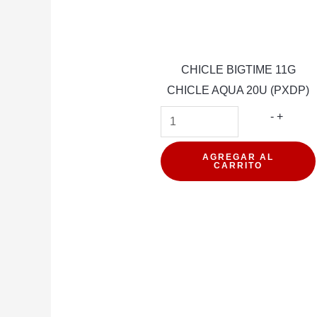
CHICLE BIGTIME 11G
CHICLE AQUA 20U (PXDP)
CHICL
-
+
BIGTIM
11G
AGREGAR AL
CARRITO
CHICL
AQUA
20U
(PXDP)
cantida