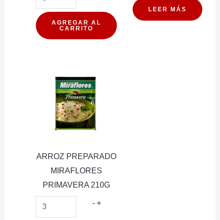
TETRAPACK
LEER MÁS
ARANDANO
AGREGAR AL
CARRITO
380G
cantidad
ARROZ PREPARADO
MIRAFLORES
PRIMAVERA 210G
ARROZ
-
+
PREPARADO