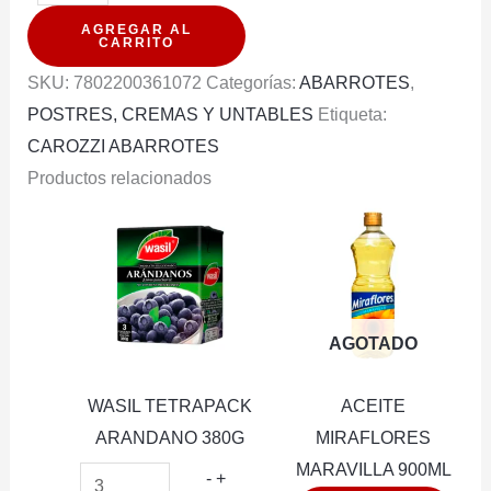
AMBROSOLI
AGREGAR AL
FRAMBUESA
CARRITO
100G
SKU:
7802200361072
Categorías:
ABARROTES
,
cantidad
POSTRES, CREMAS Y UNTABLES
Etiqueta:
CAROZZI ABARROTES
Productos relacionados
AGOTADO
WASIL TETRAPACK
ACEITE
ARANDANO 380G
MIRAFLORES
MARAVILLA 900ML
WASIL
-
+