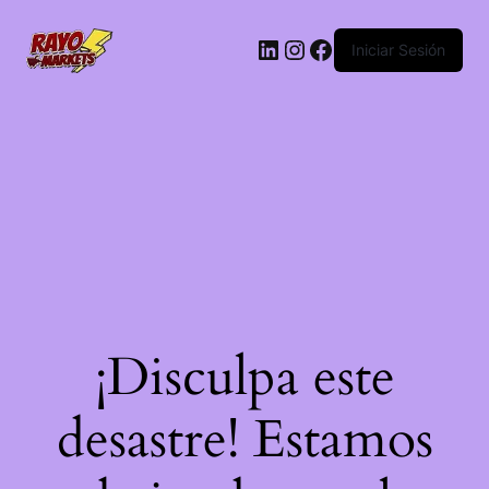
LinkedIn
Instagram
Facebook
Iniciar Sesión
¡Disculpa este
desastre! Estamos