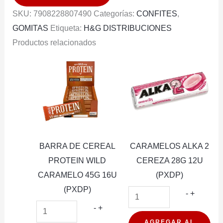
DE
SKU:
7908228807490
Categorías:
CONFITES
,
FRUTILLAS
GOMITAS
Etiqueta:
H&G DISTRIBUCIONES
80G
Productos relacionados
cantidad
BARRA DE CEREAL
CARAMELOS ALKA 2
PROTEIN WILD
CEREZA 28G 12U
CARAMELO 45G 16U
(PXDP)
(PXDP)
CARAM
-
+
BARRA
ALKA
-
+
DE
2
AGREGAR AL