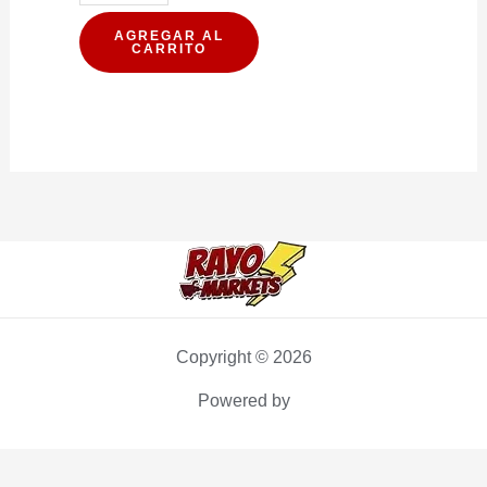
DE
CEREAL
AGREGAR AL
CARRITO
PROTEIN
WILD
CHOCOLATE
15G
16U
(PXDP)
cantidad
Copyright © 2026
Powered by