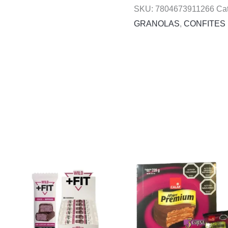
SKU:
7804673911266
Ca
GRANOLAS
,
CONFITES