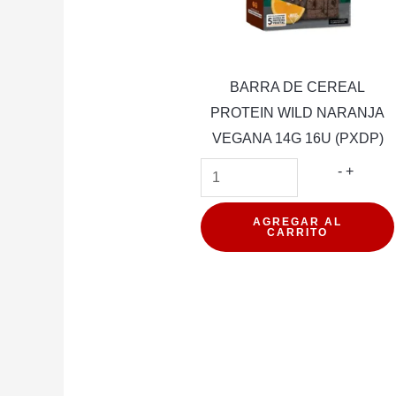
BARRA DE CEREAL
PROTEIN WILD NARANJA
VEGANA 14G 16U (PXDP)
BARRA
-
+
DE
CEREA
AGREGAR AL
CARRITO
PROTE
WILD
NARAN
VEGAN
14G
16U