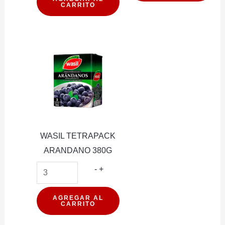
CARRITO
CAMPESINO
cantidad
210G
cantidad
WASIL TETRAPACK
ARANDANO 380G
WASIL
-
+
TETRAPACK
ARANDANO
AGREGAR AL
CARRITO
380G