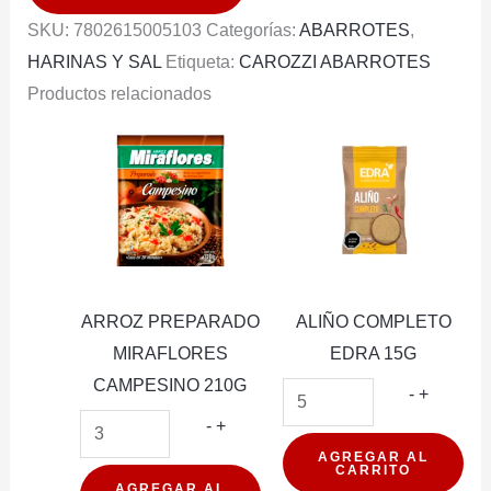
POLVO
SKU:
7802615005103
Categorías:
ABARROTES
,
1KG
HARINAS Y SAL
Etiqueta:
CAROZZI ABARROTES
cantidad
Productos relacionados
ARROZ PREPARADO
ALIÑO COMPLETO
MIRAFLORES
EDRA 15G
CAMPESINO 210G
ALIÑO
-
+
ARROZ
COMPL
-
+
PREPARADO
EDRA
AGREGAR AL
CARRITO
MIRAFLORES
15G
AGREGAR AL