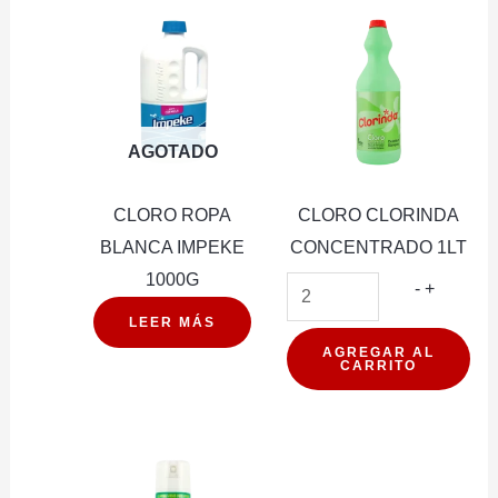
AGOTADO
CLORO ROPA
CLORO CLORINDA
BLANCA IMPEKE
CONCENTRADO 1LT
1000G
CLORO
-
+
CLORIN
LEER MÁS
CONCE
AGREGAR AL
CARRITO
1LT
cantidad