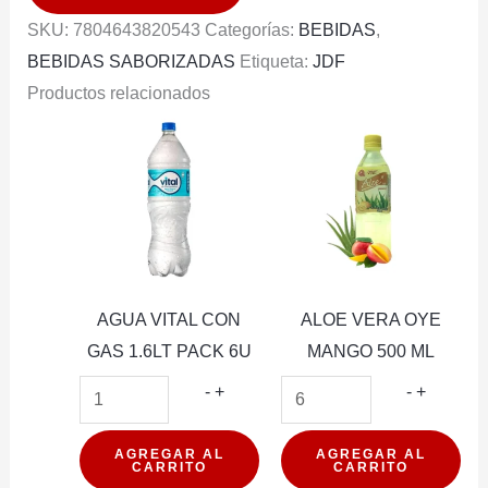
475ML
SKU:
7804643820543
Categorías:
BEBIDAS
,
cantidad
BEBIDAS SABORIZADAS
Etiqueta:
JDF
Productos relacionados
AGUA VITAL CON
ALOE VERA OYE
GAS 1.6LT PACK 6U
MANGO 500 ML
AGUA
ALOE
-
+
-
+
VITAL
VERA
CON
OYE
AGREGAR AL
AGREGAR AL
CARRITO
CARRITO
GAS
MANGO