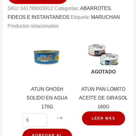
94G
SKU:
041789003912
Categorías:
ABARROTES
,
cantidad
FIDEOS E INSTANTANEOS
Etiqueta:
MARUCHAN
Productos relacionados
AGOTADO
ATUN GHOSH
ATUN PAN LOMITO
SOLIDO EN AGUA
ACEITE DE GIRASOL
170G
160G
ATUN
-
+
LEER MÁS
GHOSH
SOLIDO
AGREGAR AL